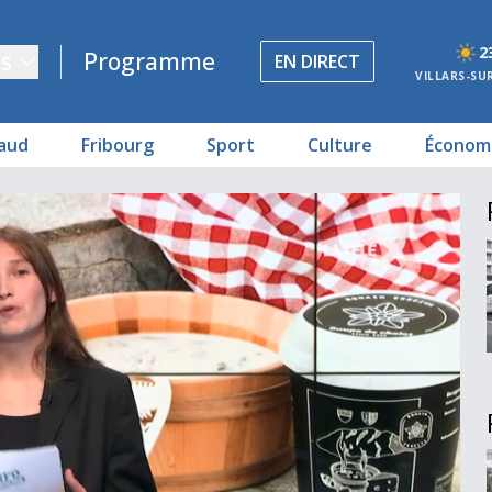
2
s
Programme
EN DIRECT
VILLARS-SU
aud
Fribourg
Sport
Culture
Économ