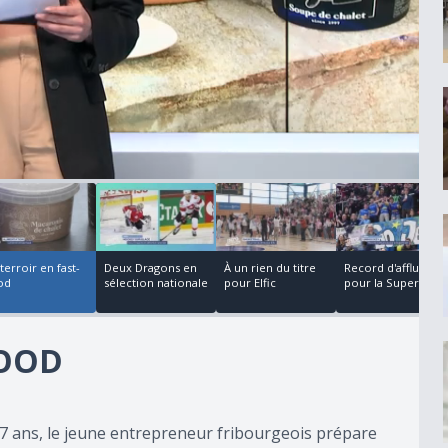
00:00:25
00:05:42
00:00:28
00:02:46
terroir en fast-
Deux Dragons en
À un rien du titre
Record d'affluence
od
sélection nationale
pour Elfic
pour la Superfin...
FOOD
7 ans, le jeune entrepreneur fribourgeois prépare