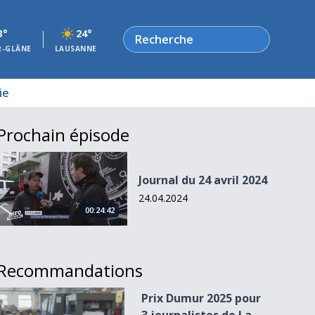
Rechercher
3°
24°
R-GLÂNE
LAUSANNE
ie
Prochain épisode
Journal du 24 avril 2024
Journal du 24 avril 2024
24.04.2024
00:24:42
Recommandations
Prix Dumur 2025 pour 3 journalistes de La Liberté
Prix Dumur 2025 pour