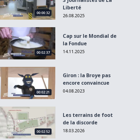
3 journalistes de La
Liberté
00:00:32
26.08.2025
Cap sur le Mondial de la Fondue
Cap sur le Mondial de
la Fondue
14.11.2025
00:02:37
Giron : la Broye pas encore convaincue
Giron : la Broye pas
encore convaincue
Aux armes
citoyens
04.08.2023
00:02:21
Les terrains de foot de la discorde
Les terrains de foot
de la discorde
18.03.2026
00:02:52