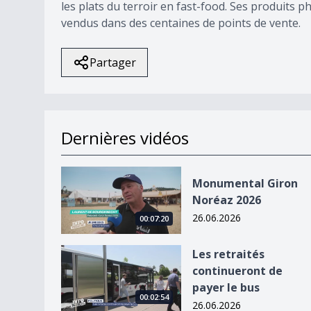
les plats du terroir en fast-food. Ses produits p
vendus dans des centaines de points de vente.
Partager
Dernières vidéos
Monumental Giron Noréaz 2026
Monumental Giron
Noréaz 2026
26.06.2026
00:07:20
Les retraités continueront de payer le bus
Les retraités
continueront de
payer le bus
00:02:54
26.06.2026