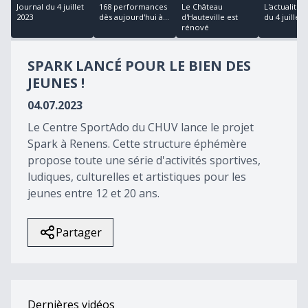
11
Journal du 4 juillet
168 performances
Le Château
L'actualité 
minutes,
2023
dès aujourd'hui à...
d'Hauteville est
du 4 juillet
58
rénové
seconds
SPARK LANCÉ POUR LE BIEN DES
JEUNES !
04.07.2023
Le Centre SportAdo du CHUV lance le projet
Spark à Renens. Cette structure éphémère
propose toute une série d'activités sportives,
ludiques, culturelles et artistiques pour les
jeunes entre 12 et 20 ans.
Partager
Dernières vidéos