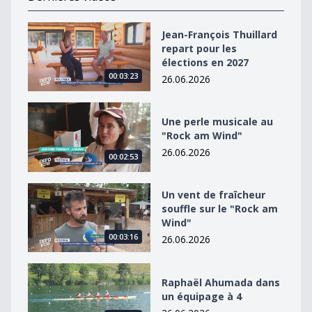
Jean-François Thuillard repart pour les élections en 2
Jean-François Thuillard
repart pour les
élections en 2027
00:03:23
26.06.2026
Une perle musicale au &quot;Rock am Wind&quot;
Une perle musicale au
"Rock am Wind"
26.06.2026
00:02:53
Un vent de fraîcheur souffle sur le &quot;Rock am Win
Un vent de fraîcheur
souffle sur le "Rock am
Wind"
00:03:16
26.06.2026
Raphaël Ahumada dans un équipage à 4
Raphaël Ahumada dans
un équipage à 4