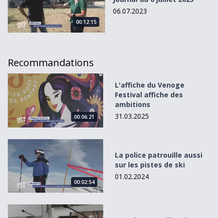
06.07.2023
00:12:15
Recommandations
L&#039;affiche du Venoge Festival affiche des ambitions
L'affiche du Venoge
Festival affiche des
ambitions
31.03.2025
00:06:21
La police patrouille aussi sur les pistes de ski
La police patrouille aussi
sur les pistes de ski
01.02.2024
00:02:54
Dans les entrailles d&#039;un poste de commandement