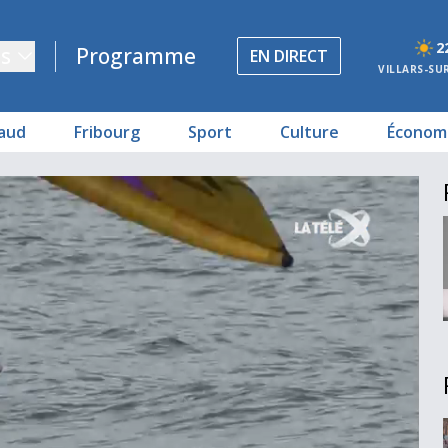
2
s
Programme
EN DIRECT
VILLARS-SU
aud
Fribourg
Sport
Culture
Économ