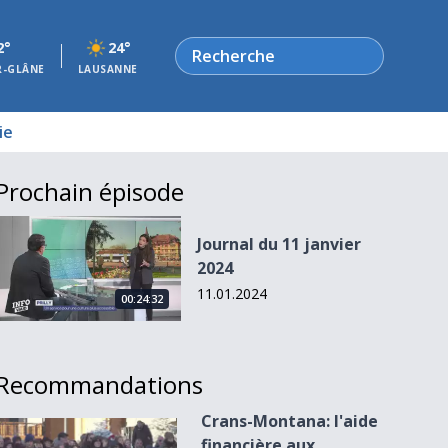
Rechercher
2°
24°
R-GLÂNE
LAUSANNE
ie
Prochain épisode
Journal du 11 janvier 2024
Journal du 11 janvier
2024
11.01.2024
00:24:32
Recommandations
Crans-Montana: l'aide
Crans-Montana: l&#039;aide financière aux victimes pose qu
financière aux