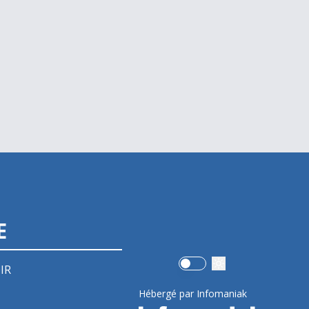
E
Use setting
IR
Hébergé par Infomaniak