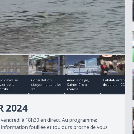
00:01:51
00:00:26
00:00:31
00:03:23
ud devra se
Consultation
Avec la neige,
Habitat-Jardin voit
ser de la
citoyenne dans les
Sainte-Croix
double en 2024
tribu...
sta...
rouvre...
R 2024
u vendredi à 18h30 en direct. Au programme:
information fouillée et toujours proche de vous!