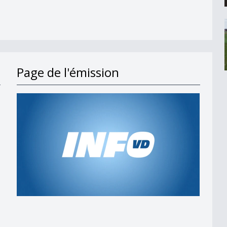
Page de l'émission
s en 2027
t;
 am Wind&quot;