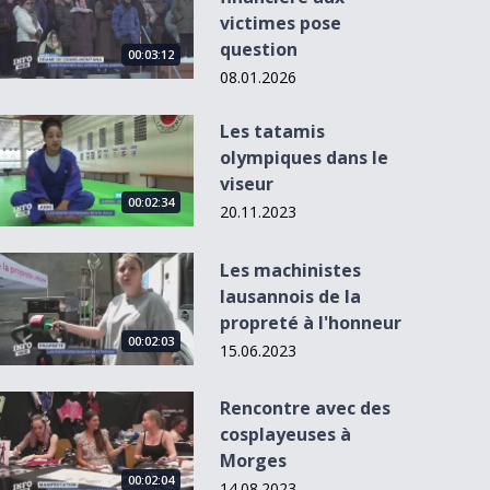
victimes pose
question
00:03:12
08.01.2026
Les tatamis olympiques dans le viseur
Les tatamis
olympiques dans le
viseur
00:05:56
00:02:34
20.11.2023
Les machinistes lausannois de la propreté à l&#039;honneu
Les machinistes
Entre eau et ciel,
Le rap et la région
lausannois de la
elle déploie son...
comme
propreté à l'honneur
convictio...
00:02:03
15.06.2023
Rencontre avec des cosplayeuses à Morges
Rencontre avec des
cosplayeuses à
Morges
00:02:04
14.08.2023