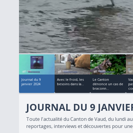
00:02:53
00:00:37
00:00:37
0
seconds
of
0
seconds
Volume
90%
Journal du 9
Avec le froid, les
Le Canton
Va
janvier 2024
besoins dans la...
dénonce un cas de
pas
braconn...
con
JOURNAL DU 9 JANVIE
Toute l'actualité du Canton de Vaud, du lundi a
reportages, interviews et découvertes pour une 