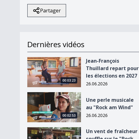
Partager
Dernières vidéos
Jean-François Thuillard repart pour les élection
Jean-François
Thuillard repart pour
les élections en 2027
00:03:23
26.06.2026
Une perle musicale au &quot;Rock am Wind&quo
Une perle musicale
au "Rock am Wind"
26.06.2026
00:02:53
Un vent de fraîcheur souffle sur le &quot;Rock
Un vent de fraîcheur
souffle sur le "Rock