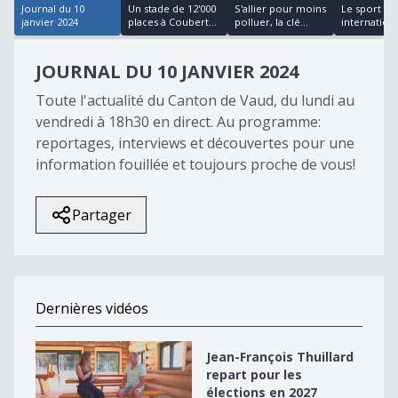
Journal du 10
Un stade de 12'000
S'allier pour moins
Le sport sc
janvier 2024
places à Coubert...
polluer, la clé...
international
JOURNAL DU 10 JANVIER 2024
Toute l'actualité du Canton de Vaud, du lundi au
vendredi à 18h30 en direct. Au programme:
reportages, interviews et découvertes pour une
information fouillée et toujours proche de vous!
Partager
Dernières vidéos
Jean-François Thuillard repart pour les élections en 2
Jean-François Thuillard
repart pour les
élections en 2027