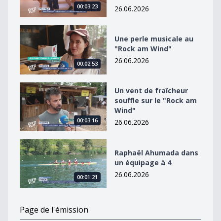
00:03:23
26.06.2026
Une perle musicale au &quot;Rock am Wind&quot;
Une perle musicale au
"Rock am Wind"
26.06.2026
00:02:53
Un vent de fraîcheur souffle sur le &quot;Rock am Win
Un vent de fraîcheur
souffle sur le "Rock am
Wind"
00:03:16
26.06.2026
Raphaël Ahumada dans un équipage à 4
Raphaël Ahumada dans
un équipage à 4
26.06.2026
00:01:21
Page de l'émission