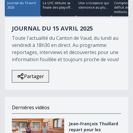
Journal du 15 avril
Le LHC débute sa
Une croissance qui
Comptes, u
2025
finale des playoff...
s'annonce au plu...
déficit de 3
millions...
JOURNAL DU 15 AVRIL 2025
Toute l'actualité du Canton de Vaud, du lundi au
vendredi à 18h30 en direct. Au programme:
reportages, interviews et découvertes pour une
information fouillée et toujours proche de vous!
Partager
Dernières vidéos
Jean-François Thuillard repart pour les élections en 2
Jean-François Thuillard
repart pour les