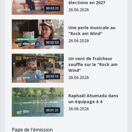
élections en 2027
00:03:23
26.06.2026
Une perle musicale au &quot;Rock am Wind&quot;
Une perle musicale au
"Rock am Wind"
26.06.2026
00:02:53
Un vent de fraîcheur souffle sur le &quot;Rock am Win
Un vent de fraîcheur
souffle sur le "Rock am
Wind"
00:03:16
26.06.2026
Raphaël Ahumada dans un équipage à 4
Raphaël Ahumada dans
un équipage à 4
26.06.2026
00:01:21
Page de l'émission