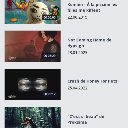
Komien - Á la piscine les
filles me kiffent
22.06.2015
00:00:00
Not Coming Home de Hypsign
Not Coming Home de
Hypsign
23.01.2023
00:03:29
Crash de Honey For Petzi
Crash de Honey For Petzi
25.04.2022
00:03:12
&quot;C&#039;est si beau&quot; de Proksima
"C'est si beau" de
Proksima