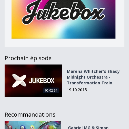
Prochain épisode
Marena Whitcher&#039;s Shady Midnight Orchestra - Tr
Marena Whitcher's Shady
Midnight Orchestra -
Transformation Train
19.10.2015
00:02:34
Recommandations
Gabriel MG &amp; Simon Komien - Á la piscine les filles me
Gabriel MG & Simon