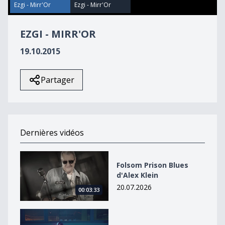
39
Ezgi - Mirr'Or
Ezgi - Mirr'Or
seconds
EZGI - MIRR'OR
19.10.2015
Partager
Dernières vidéos
Folsom Prison Blues d&#039;Alex Klein
Folsom Prison Blues
d'Alex Klein
20.07.2026
00:03:33
Wired de Vladek