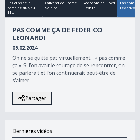
22
Les clips de la
Calicanti de Crème
Bedroom de Lloyd
Pas comme 
minutes,
semaine du 5 au
Solaire
P-White
Federico L
33
11...
seconds
PAS COMME ÇA DE FEDERICO
LEONARDI
05.02.2024
On ne se quitte pas virtuellement… « pas comme
ça ». Si l’on avait le courage de se rencontrer, on
se parlerait et l’on continuerait peut-être de
s’aimer.
Partager
Dernières vidéos