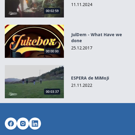
11.11.2024
00:02:59
JulDem - What Have we done
JulDem - What Have we
done
25.12.2017
00:00:00
ESPERA de MiMoJi
ESPERA de MiMoJi
21.11.2022
00:03:37