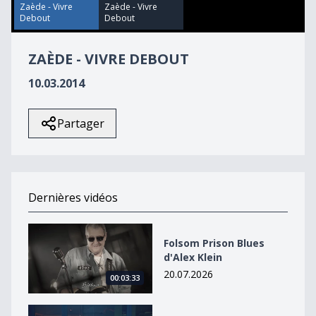
57
Zaède - Vivre
Zaède - Vivre
seconds
Debout
Debout
ZAÈDE - VIVRE DEBOUT
10.03.2014
Partager
Dernières vidéos
Folsom Prison Blues d&#039;Alex Klein
Folsom Prison Blues
d'Alex Klein
20.07.2026
00:03:33
Wired de Vladek