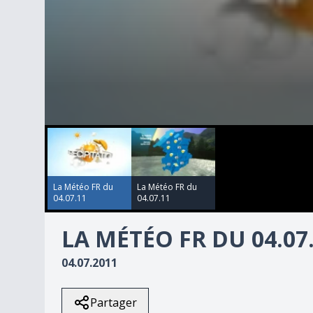
00:00:00
00:00:00
0
seconds
of
1
minute,
48
La Météo FR du
La Météo FR du
seconds
Volume
04.07.11
04.07.11
90%
LA MÉTÉO FR DU 04.07
04.07.2011
Partager