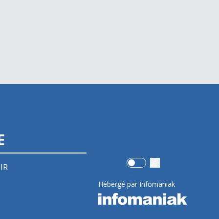
E
Use setting
IR
Hébergé par Infomaniak