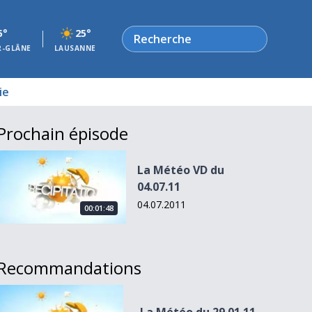
Rechercher
5°
25°
R-GLÂNE
LAUSANNE
ie
Prochain épisode
La Météo VD du 04.07.11
La Météo VD du
04.07.11
04.07.2011
00:01:48
Recommandations
La Météo du 29.01.11