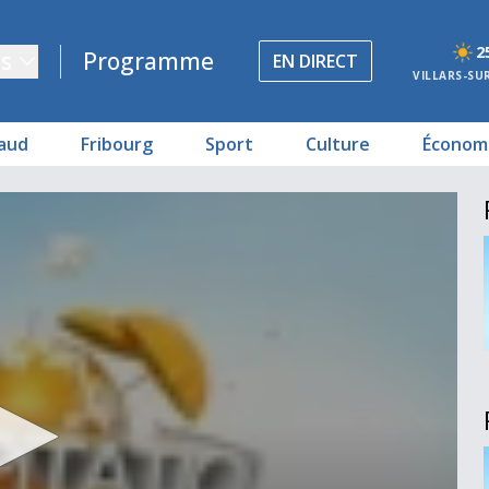
2
s
Programme
EN DIRECT
VILLARS-SU
aud
Fribourg
Sport
Culture
Économ