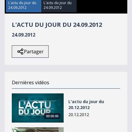
11
L'actu du jour du
L'actu du jour du
seconds
24.09.2012
24.09.2012
L'ACTU DU JOUR DU 24.09.2012
24.09.2012
Partager
Dernières vidéos
L&#039;actu du jour du 20.12.2012
L'actu du jour du
20.12.2012
20.12.2012
00:00:00
L&#039;actu du jour du 20.12.2012