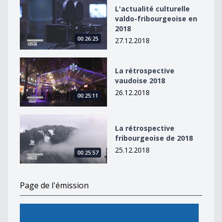
L&#039;actualité culturelle valdo-fribourgeoise en 20
L'actualité culturelle
valdo-fribourgeoise en
2018
00:26:25
27.12.2018
La rétrospective vaudoise 2018
La rétrospective
vaudoise 2018
26.12.2018
00:25:11
La rétrospective fribourgeoise de 2018
La rétrospective
fribourgeoise de 2018
25.12.2018
00:25:57
Page de l'émission