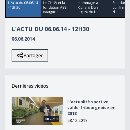
L'Actu du 06.06.14
Le CHUV et la
Hommage à
Standard 
- 12h30
fondation ABS
Richard Dürr.
confirme l
inaugur...
Figure du f...
d...
L'ACTU DU 06.06.14 - 12H30
06.06.2014
Partager
Dernières vidéos
L&#039;actualité sportive valdo-fribourgeoise en 2018
L'actualité sportive
valdo-fribourgeoise en
2018
00:26:19
28.12.2018