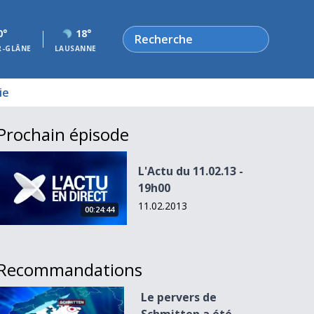
Rechercher
0°
18°
R-GLÂNE
LAUSANNE
ie
Prochain épisode
L&#039;Actu du 11.02.13 - 19h00
L'Actu du 11.02.13 -
19h00
11.02.2013
00:24:44
Recommandations
Le pervers de Schmitten a été condamné
Le pervers de