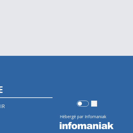
E
Use setting
IR
Hébergé par Infomaniak