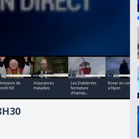
00:00:00
00:00:00
00:00:00
00:00:00
émission de
Assurances
Les Diablerets:
Rover en concert
noît XVI
maladies
fermeture
à Nyon
d'Isenau...
18H30