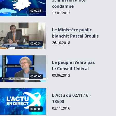
Schmitten a été
condamné
00:00:31
13.01.2017
Le Ministère public blanchit Pascal Broulis
Le Ministère public
blanchit Pascal Broulis
26.10.2018
00:00:34
Le peuple n&#039;élira pas le Conseil fédéral
Le peuple n'élira pas
L'Actu du 11.02.13
le Conseil fédéral
- 18h30
09.06.2013
00:00:00
L&#039;Actu du 02.11.16 - 18h00
L'Actu du 02.11.16 -
18h00
02.11.2016
00:00:00