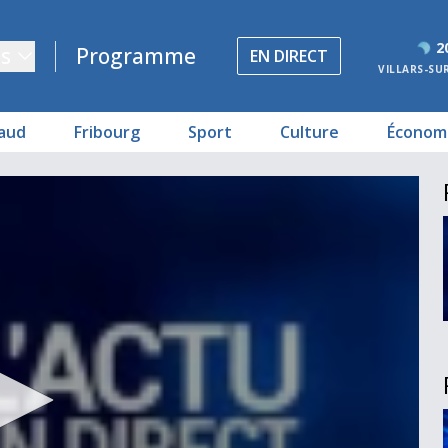
2
s
Programme
EN DIRECT
VILLARS-SU
aud
Fribourg
Sport
Culture
Économ