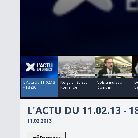
00:00:00
00:00:00
00:00:00
00:00:00
0
seconds
of
0
seconds
Volume
90%
L'Actu du 11.02.13
Neige en Suisse
Vols annulés à
D
- 18h30
Romande
Cointrin
Be
L'ACTU DU 11.02.13 - 
11.02.2013