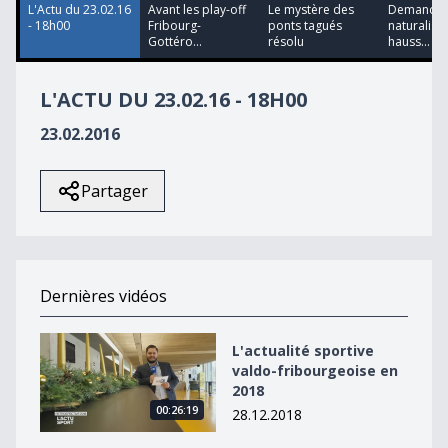
L'Actu du 23.02.16
Avant les play-off
Le mystère des
Demandes
- 18h00
Fribourg-
ponts tagués
naturalisa
Gottéro...
résolu
hauss...
L'ACTU DU 23.02.16 - 18H00
23.02.2016
Partager
Dernières vidéos
L&#039;actualité sportive valdo-fribourgeoise en 2018
L'actualité sportive
valdo-fribourgeoise en
2018
00:26:19
28.12.2018