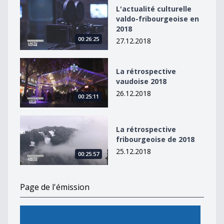
L&#039;actualité culturelle valdo-fribourgeoise en 20
L'actualité culturelle
valdo-fribourgeoise en
2018
00:26:25
27.12.2018
La rétrospective vaudoise 2018
La rétrospective
vaudoise 2018
26.12.2018
00:25:11
La rétrospective fribourgeoise de 2018
La rétrospective
fribourgeoise de 2018
25.12.2018
00:25:57
Page de l'émission