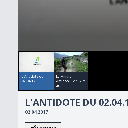
00:00:00
00:03:28
0
seconds
of
3
minutes,
28
L'Antidote du
La Minute
seconds
Volume
02.04.17
Antidote - Vieux et
90%
actif...
L'ANTIDOTE DU 02.04.
02.04.2017