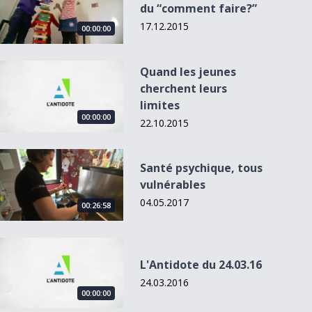
du “comment faire?”
17.12.2015
00:00:00
Quand les jeunes cherchent leurs limites
Quand les jeunes
cherchent leurs
limites
00:00:00
22.10.2015
Santé psychique, tous vulnérables
Santé psychique, tous
vulnérables
04.05.2017
00:26:58
L&#039;Antidote du 24.03.16
L'Antidote du 24.03.16
24.03.2016
00:00:00