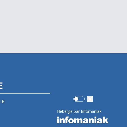
E
Use setting
IR
Hébergé par Infomaniak