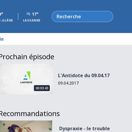
Rechercher
9°
17°
R-GLÂNE
LAUSANNE
ie
Prochain épisode
L&#039;Antidote du 09.04.17
L'Antidote du 09.04.17
09.04.2017
00:03:43
Recommandations
Dyspraxie - le trouble du “comment faire?”
Dyspraxie - le trouble