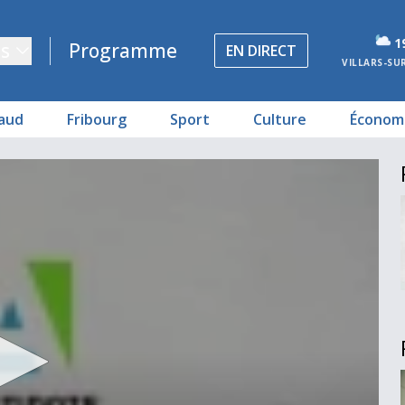
1
s
Programme
EN DIRECT
VILLARS-SU
aud
Fribourg
Sport
Culture
Économ