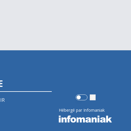
E
Use setting
IR
Hébergé par Infomaniak