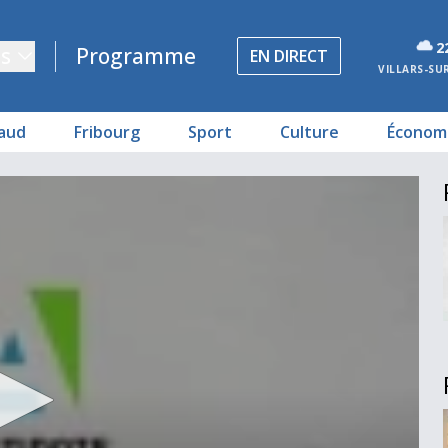
2
s
Programme
EN DIRECT
VILLARS-SU
aud
Fribourg
Sport
Culture
Économ