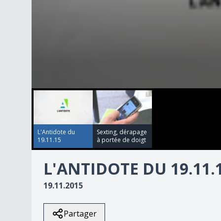
00:00:00
00:00:00
0
seconds
of
26
minutes,
22
L'Antidote du
Sexting, dérapage
seconds
Volume
19.11.15
à portée de doigt
90%
L'ANTIDOTE DU 19.11.
19.11.2015
Partager