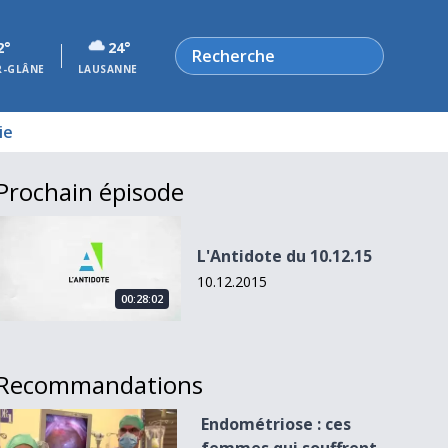
Rechercher
2°
24°
R-GLÂNE
LAUSANNE
ie
Prochain épisode
L&#039;Antidote du 10.12.15
L'Antidote du 10.12.15
10.12.2015
00:28:02
Recommandations
Endométriose : ces femmes qui souffrent en silence
Endométriose : ces