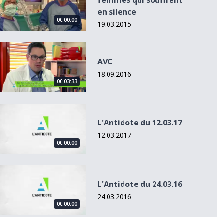
femmes qui souffrent
en silence
00:00:00
19.03.2015
AVC
AVC
18.09.2016
00:03:33
L&#039;Antidote du 12.03.17
L'Antidote du 12.03.17
12.03.2017
00:00:00
L&#039;Antidote du 24.03.16
L'Antidote du 24.03.16
24.03.2016
00:00:00