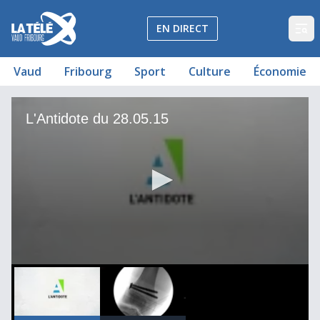
La Télé - Télévision régionale Vaud et Fribourg
EN DIRECT
Op
Vaud
Fribourg
Sport
Culture
Économie
L'Antidote du 28.05.15
Sport intensif : l’envers de la médaille
L'Antidote du 28.05.15
00
00:00:00
0
seconds
of
0
seconds