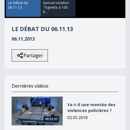
49
Le Débat du
Spécial votation
seconds
06.11.13
"Vignette à 100
fr...
LE DÉBAT DU 06.11.13
06.11.2013
Partager
Dernières vidéos
Ya-t-il une montée des violences policières ?
Ya-t-il une montée des
violences policières ?
02.05.2018
00:52:07