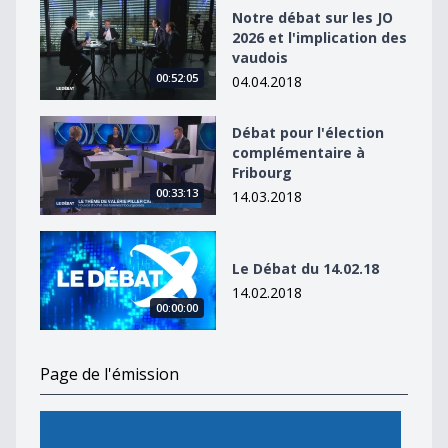
Notre débat sur les JO 2026 et l&#039;implication des 
Notre débat sur les JO
2026 et l'implication des
vaudois
00:52:05
04.04.2018
Débat pour l&#039;élection complémentaire à Fribour
Débat pour l'élection
complémentaire à
Fribourg
00:33:13
14.03.2018
Le Débat du 14.02.18
Le Débat du 14.02.18
14.02.2018
00:00:00
Page de l'émission