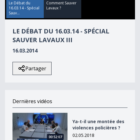
59
Le Débat du
Comment Sauver
seconds
16.03.14 - Spécial
Lavaux ?
Sauv...
LE DÉBAT DU 16.03.14 - SPÉCIAL
SAUVER LAVAUX III
16.03.2014
Partager
Dernières vidéos
Ya-t-il une montée des violences policières ?
Ya-t-il une montée des
violences policières ?
02.05.2018
00:52:07