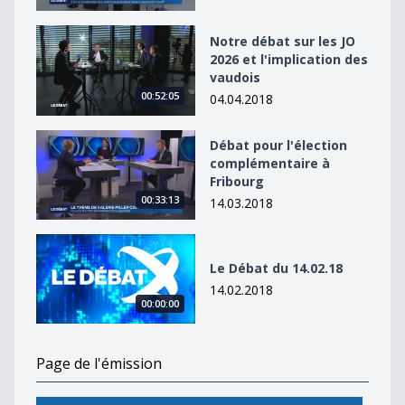
Notre débat sur les JO 2026 et l&#039;implication des 
Notre débat sur les JO
2026 et l'implication des
vaudois
00:52:05
04.04.2018
Débat pour l&#039;élection complémentaire à Fribour
Débat pour l'élection
complémentaire à
Fribourg
00:33:13
14.03.2018
Le Débat du 14.02.18
Le Débat du 14.02.18
14.02.2018
00:00:00
Page de l'émission