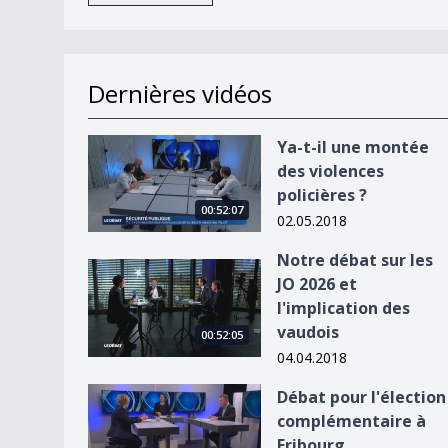
Dernières vidéos
Ya-t-il une montée des violences policières ?
Ya-t-il une montée
des violences
policières ?
00:52:07
02.05.2018
Notre débat sur les
Notre débat sur les JO 2026 et l&#039;implicati
JO 2026 et
l'implication des
vaudois
00:52:05
04.04.2018
Débat pour l&#039;élection complémentaire à F
Débat pour l'élection
complémentaire à
Fribourg