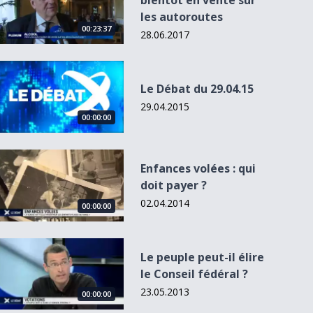
bientôt en vente sur
les autoroutes
00:23:37
28.06.2017
Le Débat du 29.04.15
Le Débat du 29.04.15
29.04.2015
00:00:00
Enfances volées : qui doit payer ?
Enfances volées : qui
doit payer ?
02.04.2014
00:00:00
Le peuple peut-il élire le Conseil fédéral ?
Le peuple peut-il élire
le Conseil fédéral ?
23.05.2013
00:00:00