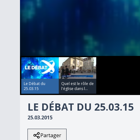
00:00:00
00:00:00
0
seconds
of
23
minutes,
58
Le Débat du
Quel est le rôle de
seconds
Volume
25.03.15
l'église dans l...
90%
LE DÉBAT DU 25.03.15
25.03.2015
Partager