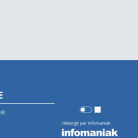
E
Use setting
IR
Hébergé par Infomaniak