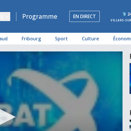
2
s
Programme
EN DIRECT
VILLARS-SU
aud
Fribourg
Sport
Culture
Économ
s ?