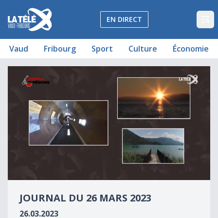
La Télé - Télévision régionale Vaud et Fribourg
EN DIRECT
Op
Vaud
Fribourg
Sport
Culture
Économie
Journal du 26 mars 2023
Journal du 26 mars 2023
0
seconds
JOURNAL DU 26 MARS 2023
of
0
26.03.2023
seconds