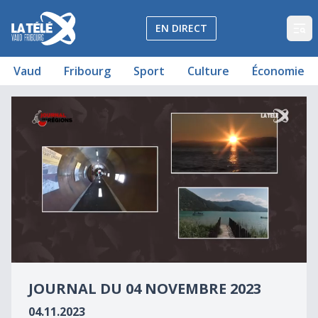
La Télé - Télévision régionale Vaud et Fribourg
EN DIRECT
Op
Vaud
Fribourg
Sport
Culture
Économie
Journal du 4 novembre 2023
Journal du 04 novembre 2023
0
seconds
JOURNAL DU 04 NOVEMBRE 2023
of
0
04.11.2023
seconds