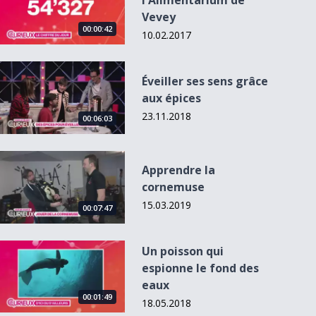
l'Alimentarium de
Vevey
00:00:42
10.02.2017
Éveiller ses sens grâce aux épices
Éveiller ses sens grâce
aux épices
23.11.2018
00:01:47
00:06:03
Apprendre la cornemuse
Apprendre la
cornemuse
Une Givebox à
Où cette photo a-
Fribourg
t-elle été prise ?
15.03.2019
00:07:47
Un poisson qui espionne le fond des eaux
Un poisson qui
espionne le fond des
eaux
00:01:49
18.05.2018