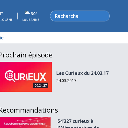
Rechercher
1°
30°
R-GLÂNE
LAUSANNE
ie
Prochain épisode
Les Curieux du 24.03.17
Les Curieux du 24.03.17
24.03.2017
00:24:27
Recommandations
54&#039;327 curieux à l&#039;Alimentarium de Vevey
54'327 curieux à