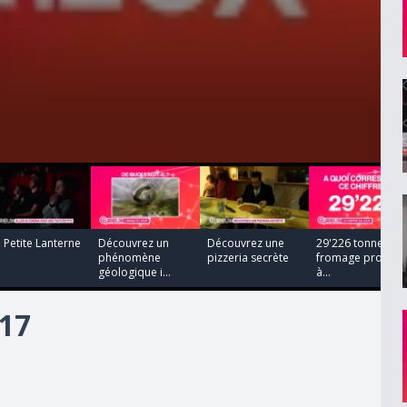
00:01:10
00:05:08
00:01:13
00:00:00
 Petite Lanterne
Découvrez un
Découvrez une
29'226 tonnes de
phénomène
pizzeria secrète
fromage produit
géologique i...
à...
17