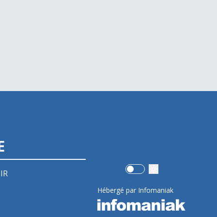
E
Use setting
IR
Hébergé par Infomaniak