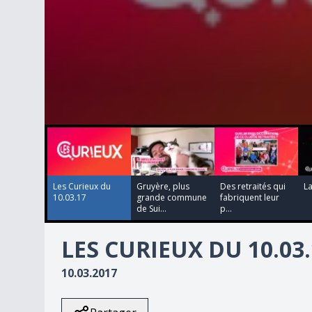
00:00:00
00:00:00
00:01:17
00:00:00
0
seconds
of
5
minutes,
45
Les Curieux du
Gruyère, plus
Des retraités qui
La
seconds
Volume
10.03.17
grande commune
fabriquent leur
90%
de Sui...
p...
LES CURIEUX DU 10.03.
10.03.2017