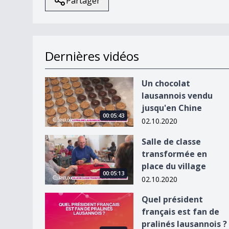
Partager
Dernières vidéos
Un chocolat lausannois vendu jusqu&#039;en C
Un chocolat
lausannois vendu
jusqu'en Chine
00:05:43
02.10.2020
Salle de classe transformée en place du village
Salle de classe
transformée en
place du village
00:05:13
02.10.2020
Quel président français est fan de pralinés laus
Quel président
français est fan de
pralinés lausannois ?