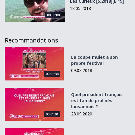
Les Curieux [S.2018][E.19]
18.05.2018
00:00:00
Recommandations
La coupe mulet a son propre festival
La coupe mulet a son
propre festival
09.03.2018
00:01:34
Quel président français est fan de pralinés lausannois ?
Quel président français
est fan de pralinés
lausannois ?
28.09.2020
00:01:01
Le créateur du Doodle est suisse