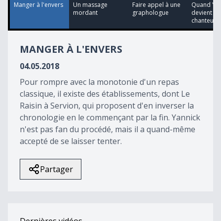
40
Manger à l'envers
Un massage
Faire appel à une
Quand Yan
seconds
mordant
graphologue
devient le
chanteur d.
MANGER À L'ENVERS
04.05.2018
Pour rompre avec la monotonie d'un repas
classique, il existe des établissements, dont Le
Raisin à Servion, qui proposent d'en inverser la
chronologie en le commençant par la fin. Yannick
n'est pas fan du procédé, mais il a quand-même
accepté de se laisser tenter.
Partager