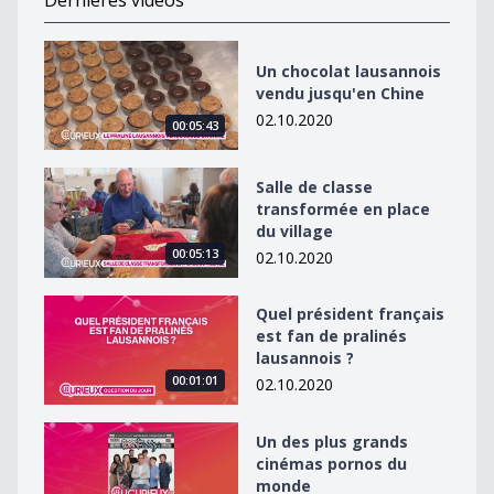
Dernières vidéos
Un chocolat lausannois vendu jusqu&#039;en Chine
Un chocolat lausannois
vendu jusqu'en Chine
02.10.2020
00:05:43
Salle de classe transformée en place du village
Salle de classe
transformée en place
du village
00:05:13
02.10.2020
Quel président français est fan de pralinés lausannois 
Quel président français
est fan de pralinés
lausannois ?
00:01:01
02.10.2020
Un des plus grands cinémas pornos du monde
Un des plus grands
cinémas pornos du
monde