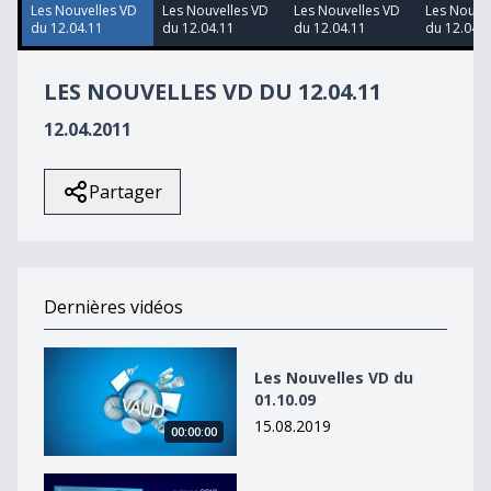
Les Nouvelles VD
Les Nouvelles VD
Les Nouvelles VD
Les Nouve
du 12.04.11
du 12.04.11
du 12.04.11
du 12.04.1
LES NOUVELLES VD DU 12.04.11
12.04.2011
Partager
Dernières vidéos
Les Nouvelles VD du 01.10.09
Les Nouvelles VD du
01.10.09
15.08.2019
00:00:00
Les Nouvelles VD du 01.10.09