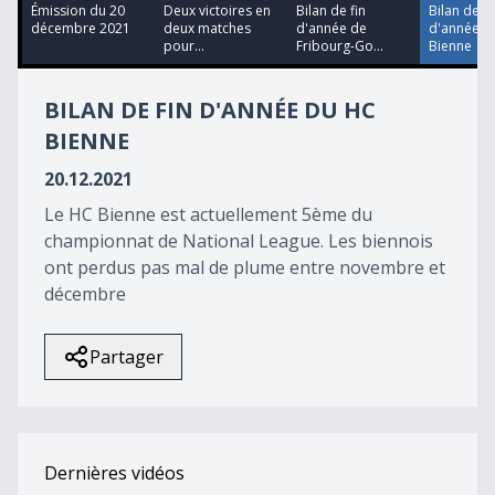
38
Émission du 20
Deux victoires en
Bilan de fin
Bilan de fi
minutes,
décembre 2021
deux matches
d'année de
d'année d
40
pour...
Fribourg-Go...
Bienne
seconds
BILAN DE FIN D'ANNÉE DU HC
BIENNE
20.12.2021
Le HC Bienne est actuellement 5ème du
championnat de National League. Les biennois
ont perdus pas mal de plume entre novembre et
décembre
Partager
Dernières vidéos