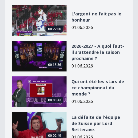
L&#039;argent ne fait pas le bonheur
L'argent ne fait pas le
bonheur
01.06.2026
00:22:00
2026-2027 - A quoi faut-il s&#039;attendre la saison p
2026-2027 - A quoi faut-
il s'attendre la saison
prochaine ?
00:15:36
01.06.2026
Qui ont été les stars de ce championnat du monde ?
Qui ont été les stars de
ce championnat du
monde ?
00:05:43
01.06.2026
La défaite de l&#039;équipe de Suisse par Lord Better
La défaite de l'équipe
de Suisse par Lord
Betterave.
00:02:49
01.06.2026