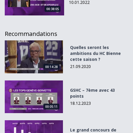
10.01.2022
00:38:05
Recommandations
Quelles seront les ambitions du HC Bienne cette saison ?
Quelles seront les
ambitions du HC Bienne
cette saison ?
21.09.2020
00:14:28
GSHC – 7ème avec 43 points
GSHC – 7ème avec 43
points
18.12.2023
00:05:11
Le grand concours de pronostics des Puckalistes
Le grand concours de