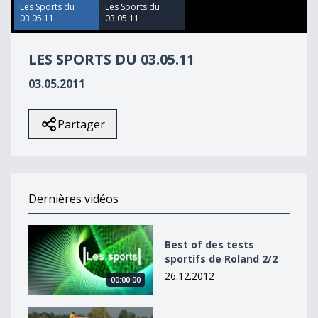
11
Les Sports du
Les Sports du
seconds
03.05.11
03.05.11
LES SPORTS DU 03.05.11
03.05.2011
Partager
Dernières vidéos
Best of des tests sportifs de Roland 2/2
Best of des tests
sportifs de Roland 2/2
26.12.2012
00:00:00
Best of des tests sportifs de Roland 2/2