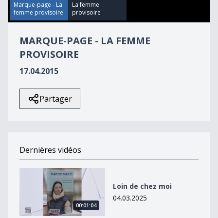
42
Marque-page - La
La femme
seconds
femme provisoire
provisoire
MARQUE-PAGE - LA FEMME
PROVISOIRE
17.04.2015
Partager
Dernières vidéos
Loin de chez moi
Loin de chez moi
04.03.2025
00:01:04