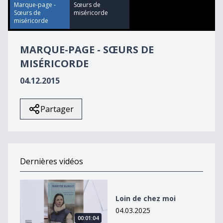
26
Marque-page -
Sœurs de
seconds
Sœurs de
miséricorde
miséricorde
MARQUE-PAGE - SŒURS DE
MISÉRICORDE
04.12.2015
Partager
Dernières vidéos
Loin de chez moi
Loin de chez moi
04.03.2025
00:01:04