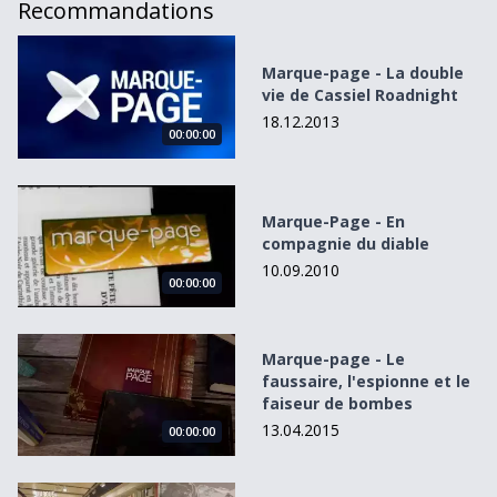
Recommandations
Marque-page - La double vie de Cassiel Roadnight
Marque-page - La double
vie de Cassiel Roadnight
18.12.2013
00:00:00
Marque-Page - En compagnie du diable
Marque-Page - En
compagnie du diable
10.09.2010
00:00:00
Marque-page - Le faussaire, l&#039;espionne et le faise
Marque-page - Le
faussaire, l'espionne et le
faiseur de bombes
13.04.2015
00:00:00
9 603 kilomètres - L&#039;odyssée de deux enfants