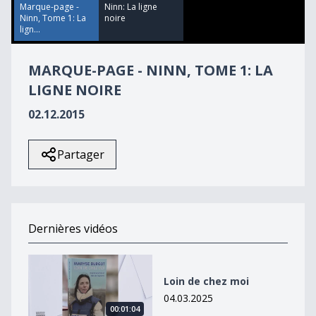
56
Marque-page -
Ninn: La ligne
seconds
Ninn, Tome 1: La
noire
lign...
MARQUE-PAGE - NINN, TOME 1: LA
LIGNE NOIRE
02.12.2015
Partager
Dernières vidéos
Loin de chez moi
Loin de chez moi
04.03.2025
00:01:04