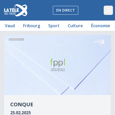
La Télé - Télévision régionale Vaud et Fribourg
EN DIRECT
Op
Vaud
Fribourg
Sport
Culture
Économie
Conque - Perrine Tripier - Éd. Gallimard
Conque
0
seconds
CONQUE
of
0
25.02.2025
seconds