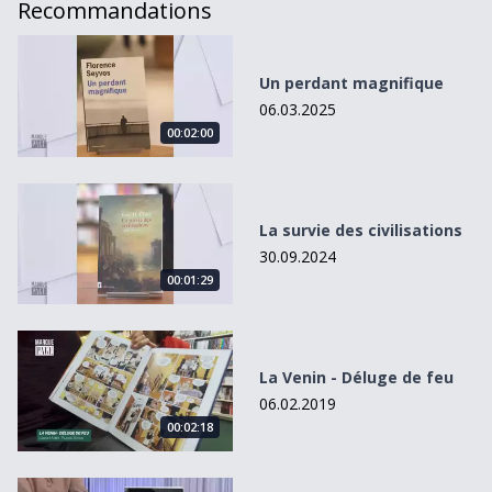
Recommandations
Un perdant magnifique
Un perdant magnifique
06.03.2025
00:02:00
La survie des civilisations
La survie des civilisations
30.09.2024
00:01:29
La Venin - Déluge de feu
La Venin - Déluge de feu
06.02.2019
00:02:18
Vie en rose et chocolat noir