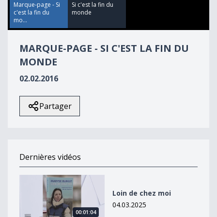
42
Marque-page - Si
Si c'est la fin du
seconds
c'est la fin du
monde
mo...
MARQUE-PAGE - SI C'EST LA FIN DU
MONDE
02.02.2016
Partager
Dernières vidéos
Loin de chez moi
Loin de chez moi
04.03.2025
00:01:04