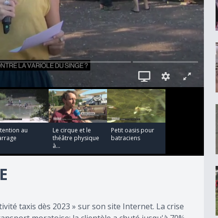
00:04:24
00:01:42
tention au
Le cirque et le
Petit oasis pour
arrage
théâtre physique
batraciens
à...
E
ité taxis dès 2023 » sur son site Internet. La crise
transport moratoise: la clientèle a chuté jusqu'à 70%.