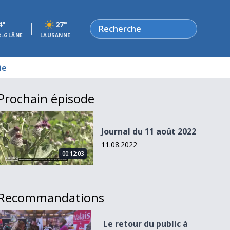
Rechercher
4°
27°
R-GLÂNE
LAUSANNE
ie
Prochain épisode
Journal du 11 août 2022
Journal du 11 août 2022
11.08.2022
00:12:03
Recommandations
Le retour du public à Espace Gruyère
Le retour du public à