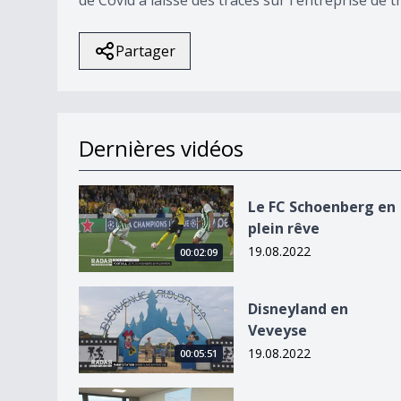
Partager
Dernières vidéos
Le FC Schoenberg en plein rêve
Le FC Schoenberg en
plein rêve
19.08.2022
00:02:09
Disneyland en Veveyse
Disneyland en
Veveyse
19.08.2022
00:05:51
48&#039;000 enfants feront leur rentrée