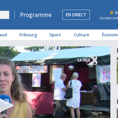
2
s
Programme
EN DIRECT
VILLARS-SU
aud
Fribourg
Sport
Culture
Économ