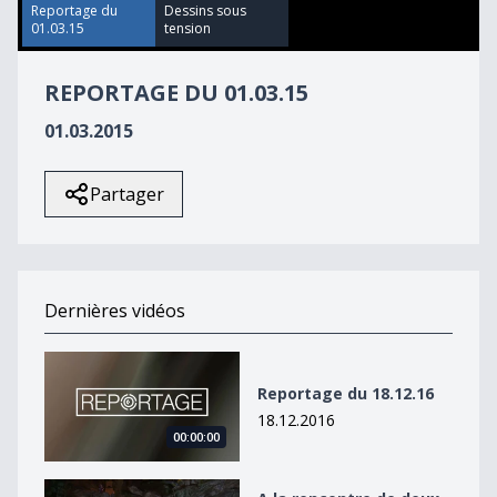
33
Reportage du
Dessins sous
seconds
01.03.15
tension
REPORTAGE DU 01.03.15
01.03.2015
Partager
Dernières vidéos
Reportage du 18.12.16
Reportage du 18.12.16
18.12.2016
00:00:00
A la rencontre de deux Fribourgeois passionnés de cr