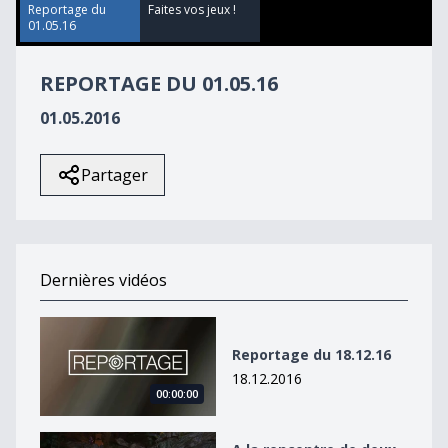
34
Reportage du
Faites vos jeux !
seconds
01.05.16
REPORTAGE DU 01.05.16
01.05.2016
Partager
Dernières vidéos
Reportage du 18.12.16
Reportage du 18.12.16
18.12.2016
00:00:00
A la rencontre de deux Fribourgeois passionnés de cr