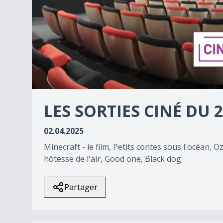
0
seconds
LES SORTIES CINÉ DU 2
of
0
seconds
Volume
02.04.2025
90%
Minecraft - le film, Petits contes sous l'océan, O
hôtesse de l'air, Good one, Black dog
Partager