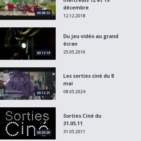
mercredis 12 et 19
décembre
00:08:32
12.12.2018
Du jeu vidéo au grand écran
Du jeu vidéo au grand
écran
25.05.2016
00:12:19
Les sorties ciné du 8 mai
Les sorties ciné du 8
mai
08.05.2024
00:12:21
Sorties Ciné du 31.05.11
Sorties Ciné du
31.05.11
31.05.2011
00:00:00