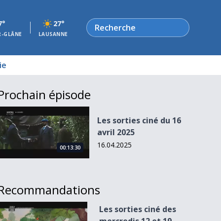
Rechercher
7°
27°
R-GLÂNE
LAUSANNE
ie
Prochain épisode
Les sorties ciné du 16 avril 2025
Les sorties ciné du 16
avril 2025
16.04.2025
00:13:30
Recommandations
Les sorties ciné des mercredis 12 et 19 décembre
Les sorties ciné des