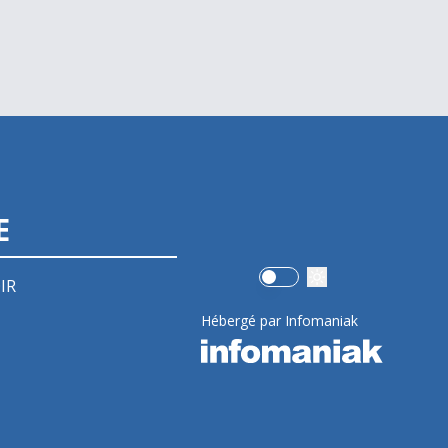
E
Use setting
IR
Hébergé par Infomaniak