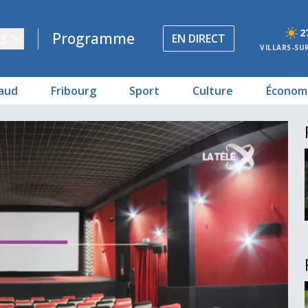
2
s
Programme
EN DIRECT
VILLARS-SU
aud
Fribourg
Sport
Culture
Économ