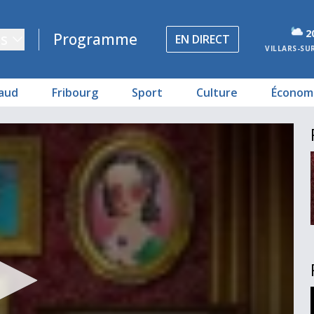
2
s
Programme
EN DIRECT
VILLARS-SU
aud
Fribourg
Sport
Culture
Économ