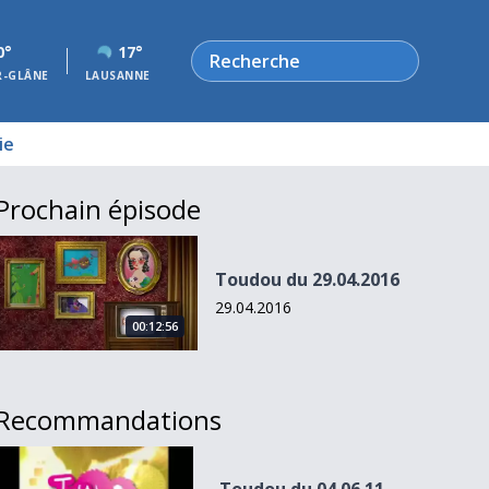
Rechercher
0°
17°
R-GLÂNE
LAUSANNE
ie
Prochain épisode
Toudou du 29.04.2016
Toudou du 29.04.2016
29.04.2016
00:12:56
Recommandations
Toudou du 04.06.11