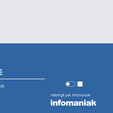
E
Use setting
IR
Hébergé par Infomaniak