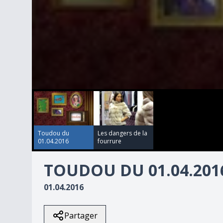
00:00:00
00:10:50
0
seconds
of
10
minutes,
50
Toudou du
Les dangers de la
seconds
Volume
01.04.2016
fourrure
90%
TOUDOU DU 01.04.201
01.04.2016
Partager