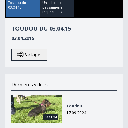
24
Toudou du
Un Label de
seconds
03.04.15
paysannerie
respectueux...
TOUDOU DU 03.04.15
03.04.2015
Partager
Dernières vidéos
Toudou
Toudou
17.09.2024
00:11:34