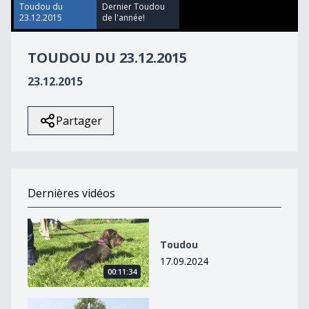
36
Toudou du
Dernier Toudou
seconds
23.12.2015
de l'année!
TOUDOU DU 23.12.2015
23.12.2015
Partager
Dernières vidéos
Toudou
Toudou
17.09.2024
00:11:34
Toudou