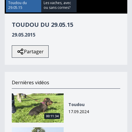
23
Toudou du
Les vaches, avec
seconds
29.05.15
ou sans cornes?
TOUDOU DU 29.05.15
29.05.2015
Partager
Dernières vidéos
Toudou
Toudou
17.09.2024
00:11:34
Toudou