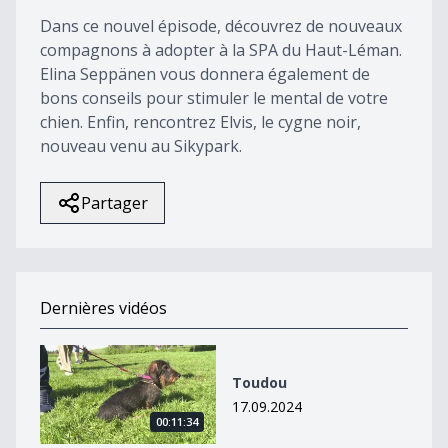
40
Dans ce nouvel épisode, découvrez de nouveaux
seconds
compagnons à adopter à la SPA du Haut-Léman.
Elina Seppänen vous donnera également de
bons conseils pour stimuler le mental de votre
chien. Enfin, rencontrez Elvis, le cygne noir,
nouveau venu au Sikypark.
Partager
Dernières vidéos
Toudou
Toudou
17.09.2024
00:11:34