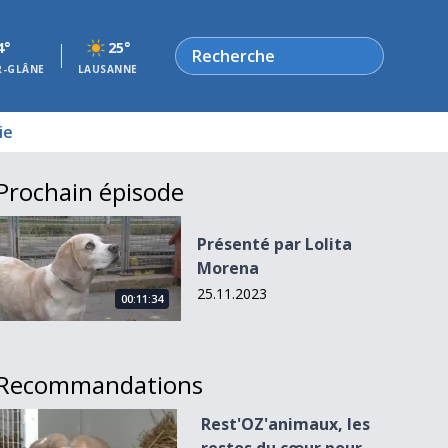
Rechercher
4°
25°
R-GLÂNE
LAUSANNE
ie
Prochain épisode
Présenté par Lolita Morena
Présenté par Lolita
Morena
25.11.2023
00:11:34
Recommandations
Rest&#039;OZ&#039;animaux, les restos du cœur pour ani
Rest'OZ'animaux, les