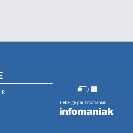
E
Use setting
IR
Hébergé par Infomaniak