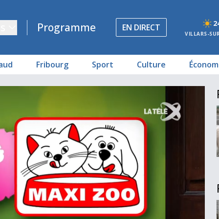
2
s
Programme
EN DIRECT
VILLARS-SU
aud
Fribourg
Sport
Culture
Économ