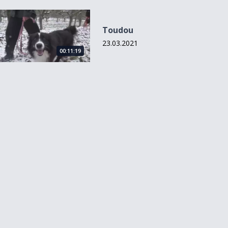
Toudou
Toudou
23.03.2021
00:11:19