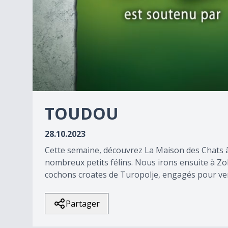
0
seconds
TOUDOU
of
0
seconds
Volume
28.10.2023
90%
Cette semaine, découvrez La Maison des Chats à 
nombreux petits félins. Nous irons ensuite à Zol
cochons croates de Turopolje, engagés pour venir
Partager