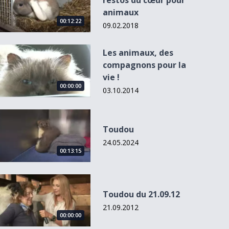
restos du cœur pour
animaux
00:12:22
09.02.2018
Les animaux, des compagnons pour la vie !
Les animaux, des
compagnons pour la
vie !
00:00:00
03.10.2014
Toudou
Toudou
24.05.2024
00:13:15
Toudou du 21.09.12
Toudou du 21.09.12
21.09.2012
00:00:00