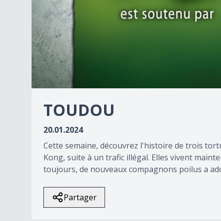
0
seconds
TOUDOU
of
0
seconds
Volume
20.01.2024
90%
Cette semaine, découvrez l'histoire de trois to
Kong, suite à un trafic illégal. Elles vivent ma
toujours, de nouveaux compagnons poilus a ad
Partager