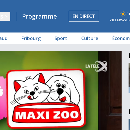
1
s
Programme
EN DIRECT
VILLARS-SU
aud
Fribourg
Sport
Culture
Économ