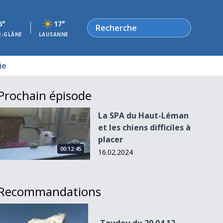
Rechercher
6°
17°
R-GLÂNE
LAUSANNE
ie
Prochain épisode
La SPA du Haut-Léman et les chiens difficiles à placer
La SPA du Haut-Léman
et les chiens difficiles à
placer
00:12:45
16.02.2024
Recommandations
Toudou du 20.04.12