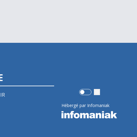
E
Use setting
IR
Hébergé par Infomaniak