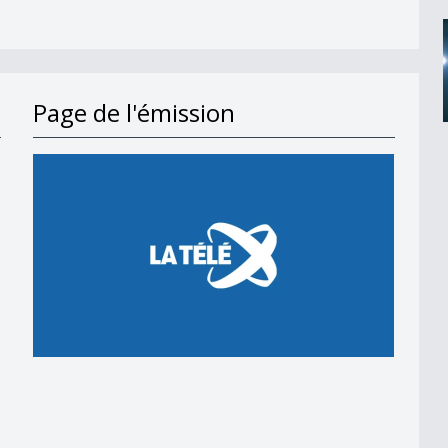
Page de l'émission
ne d&#039;athlétisme ?
7