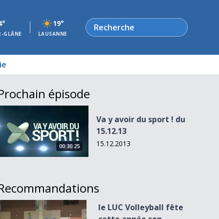
Rechercher
4°
19°
R-GLÂNE
LAUSANNE
ie
Prochain épisode
Va y avoir du sport ! du 15.12.13
Va y avoir du sport ! du
15.12.13
15.12.2013
00:30:25
Recommandations
le LUC Volleyball fête cette année son 40ème anniversaire
le LUC Volleyball fête