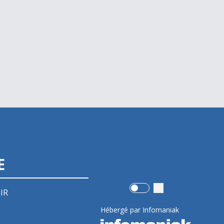
E
Use setting
IR
Hébergé par Infomaniak