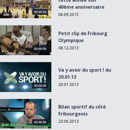
cette année son
40ème anniversaire
00:00:00
06.09.2015
Petit clip de Fribourg Olympique
Petit clip de Fribourg
Olympique
08.12.2013
00:00:00
Va y avoir du sport ! du 20.01.13
Va y avoir du sport ! du
20.01.13
à
Va y avoir du
sport ! du
20.01.2013
00:00:00
01.12.13
Bilan sportif du côté Fribourgeois
Bilan sportif du côté
Fribourgeois
23.06.2013
00:00:00