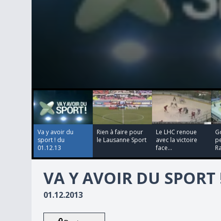
00:00:00
00:00:00
00:00:00
00:00:00
0
seconds
of
0
seconds
Volume
90%
Va y avoir du
Rien à faire pour
Le LHC renoue
Go
sport ! du
le Lausanne Sport
avec la victoire
p
01.12.13
face...
Ra
VA Y AVOIR DU SPORT !
01.12.2013