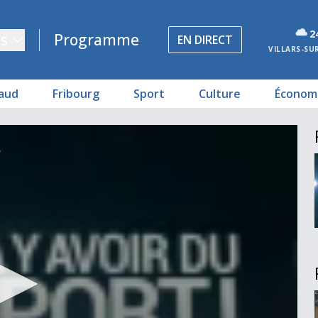
2
s
Programme
EN DIRECT
VILLARS-SU
aud
Fribourg
Sport
Culture
Économ
gagner
3