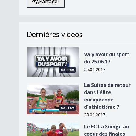
Partager
Dernières vidéos
Va y avoir du sport du 25.06.17
Va y avoir du sport
du 25.06.17
25.06.2017
00:00:00
La Suisse de retour
La Suisse de retour dans l&#039;élite européen
dans l'élite
européenne
d'athlétisme ?
00:01:09
25.06.2017
Le FC La Sionge au coeur des finales Sekulic 201
Le FC La Sionge au
coeur des finales