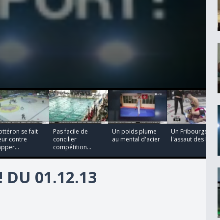
00:00:00
00:00:00
00:00:00
00:00:00
ttéron se fait
Pas facile de
Un poids plume
Un Fribourgeois 
eur contre
concilier
au mental d'acier
l'assaut des Etat...
pper...
compétition...
 DU 01.12.13