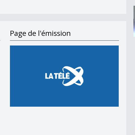
Page de l'émission
ne d&#039;athlétisme ?
7