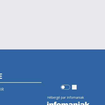
E
Use setting
IR
Hébergé par Infomaniak