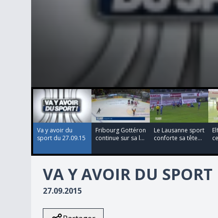
00:00:00
00:00:00
00:00:00
00:00:00
0
seconds
of
2
minutes,
1
Va y avoir du
Fribourg Gottéron
Le Lausanne sport
El
second
Volume
sport du 27.09.15
continue sur sa l...
conforte sa tête...
ce
90%
VA Y AVOIR DU SPORT 
27.09.2015