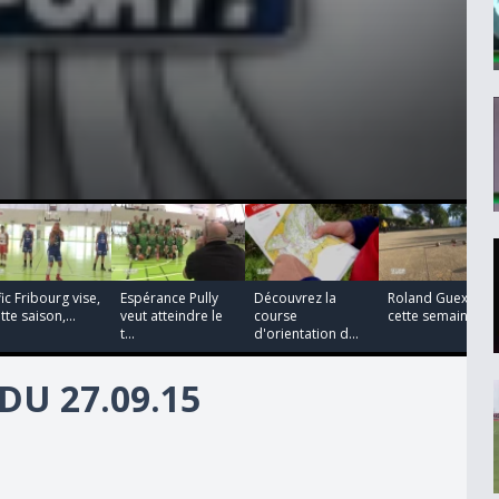
00:00:00
00:00:00
00:00:00
fic Fribourg vise,
Espérance Pully
Découvrez la
Roland Guex test
tte saison,...
veut atteindre le
course
cette semaine la..
t...
d'orientation d...
DU 27.09.15