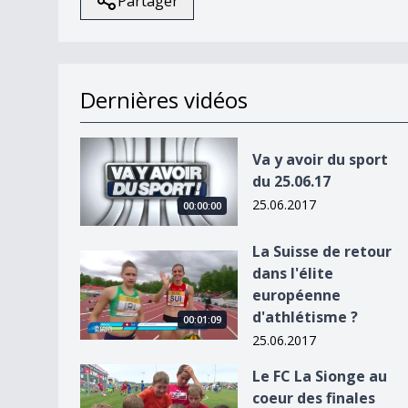
Partager
Dernières vidéos
Va y avoir du sport du 25.06.17
Va y avoir du sport
du 25.06.17
25.06.2017
00:00:00
La Suisse de retour
La Suisse de retour dans l&#039;élite européen
dans l'élite
européenne
d'athlétisme ?
00:01:09
25.06.2017
Le FC La Sionge au coeur des finales Sekulic 201
Le FC La Sionge au
coeur des finales