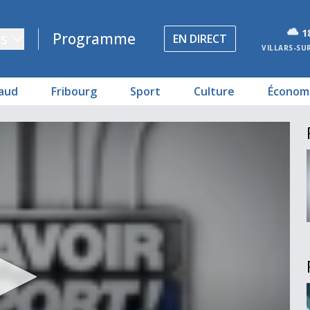
1
s
Programme
EN DIRECT
VILLARS-SU
aud
Fribourg
Sport
Culture
Économ
ant Lausanne
naux