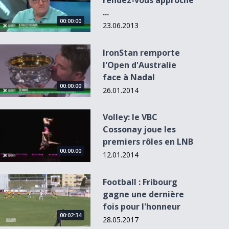
rendez-vous approche
...
00:00:00
23.06.2013
IronStan remporte l&#039;Open d&#039;Australie face à Na
IronStan remporte
l'Open d'Australie
face à Nadal
00:00:00
26.01.2014
Volley: le VBC Cossonay joue les premiers rôles en LNB
Volley: le VBC
Cossonay joue les
e
premiers rôles en LNB
.
00:00:00
12.01.2014
Football : Fribourg gagne une dernière fois pour l&#039;ho
Football : Fribourg
gagne une dernière
fois pour l'honneur
00:02:34
28.05.2017