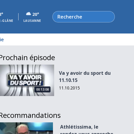
Rechercher
8°
20°
R-GLÂNE
LAUSANNE
ie
Prochain épisode
Va y avoir du sport du 11.10.15
Va y avoir du sport du
11.10.15
11.10.2015
00:13:08
Recommandations
Athlétissima, le rendez-vous approche ...
Athlétissima, le