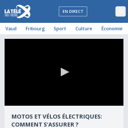
La Télé - Télévision régionale Vaud et Fribourg
EN DIRECT
Op
Vaud
Fribourg
Sport
Culture
Économie
Motos et vélos électriques: comment s'assurer ?
0
seconds
MOTOS ET VÉLOS ÉLECTRIQUES:
of
6
COMMENT S'ASSURER ?
minutes,