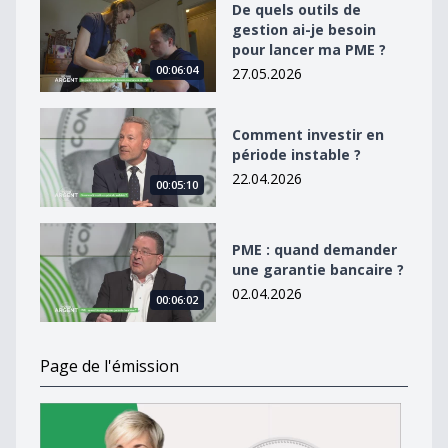
De quels outils de gestion ai-je besoin pour lancer ma
De quels outils de
gestion ai-je besoin
pour lancer ma PME ?
00:06:04
27.05.2026
Comment investir en période instable ?
Comment investir en
période instable ?
22.04.2026
00:05:10
PME : quand demander une garantie bancaire ?
PME : quand demander
une garantie bancaire ?
02.04.2026
00:06:02
Page de l'émission