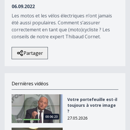
13
06.09.2022
seconds
Les motos et les vélos électriques n’ont jamais
été aussi populaires. Comment s’assurer
correctement en tant que (moto)cycliste ? Les
conseils de notre expert Thibaud Cornet.
Partager
Dernières vidéos
Votre portefeuille est-il toujours à votre image ?
Votre portefeuille est-il
toujours à votre image
?
00:06:23
27.05.2026