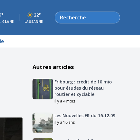
Rechercher
9°
22°
R-GLÂNE
LAUSANNE
ie
Autres articles
Fribourg : crédit de 10 mio
pour études du réseau
routier et cyclable
il y a 4 mois
Les Nouvelles FR du 16.12.09
il y a 16 ans