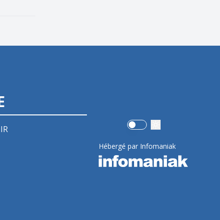
E
Use setting
IR
Hébergé par Infomaniak