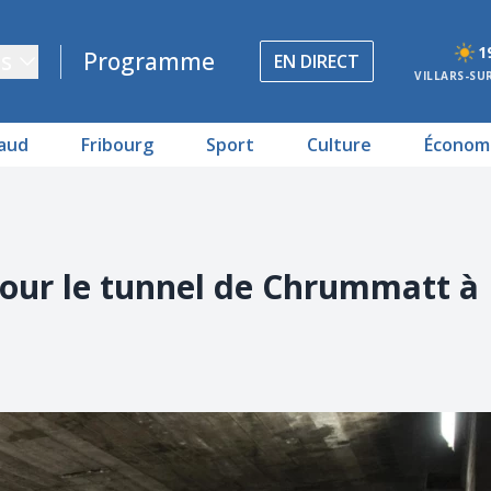
1
s
Programme
EN DIRECT
VILLARS-SU
aud
Fribourg
Sport
Culture
Économ
 pour le tunnel de Chrummatt à