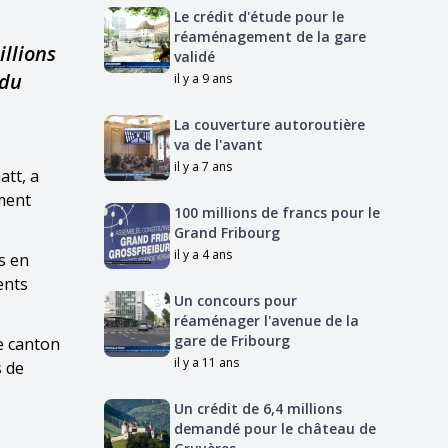
Le crédit d'étude pour le
réaménagement de la gare
illions
validé
 du
il y a 9 ans
La couverture autoroutière
va de l'avant
il y a 7 ans
att, a
ement
100 millions de francs pour le
Grand Fribourg
il y a 4 ans
s en
ents
Un concours pour
réaménager l'avenue de la
gare de Fribourg
Le canton
il y a 11 ans
s de
Un crédit de 6,4 millions
demandé pour le château de