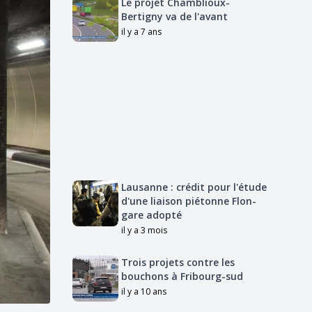
Le projet Chamblioux-
Bertigny va de l'avant
il y a 7 ans
Lausanne : crédit pour l'étude
d'une liaison piétonne Flon-
gare adopté
il y a 3 mois
Trois projets contre les
bouchons à Fribourg-sud
il y a 10 ans