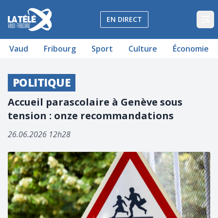
La Télé - Télévision régionale Vaud et Fribourg
EN DIRECT
Op
Vaud
Fribourg
Sport
Culture
Économie
POLITIQUE
Accueil parascolaire à Genève sous
tension : onze recommandations
26.06.2026 12h28