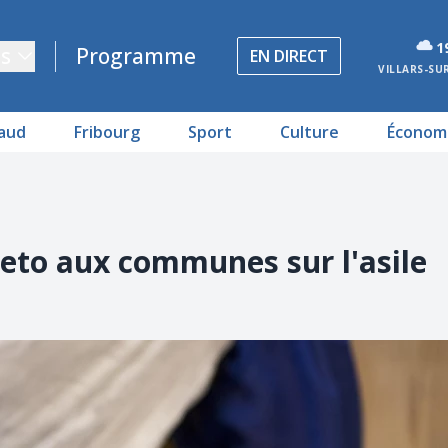
1
s
Programme
EN DIRECT
VILLARS-SU
aud
Fribourg
Sport
Culture
Économ
veto aux communes sur l'asile