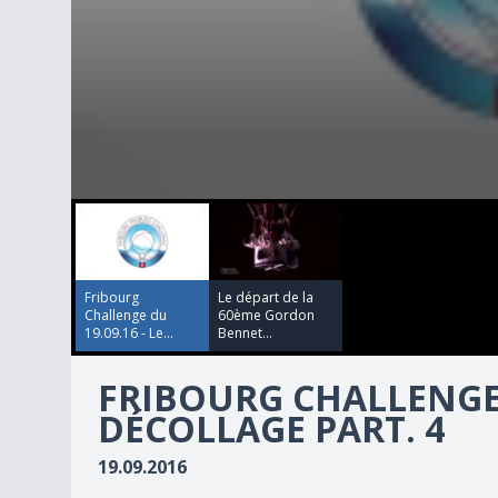
00:00:00
00:25:56
0
seconds
of
25
minutes,
56
Fribourg
Le départ de la
seconds
Volume
Challenge du
60ème Gordon
90%
19.09.16 - Le...
Bennet...
FRIBOURG CHALLENGE D
DÉCOLLAGE PART. 4
19.09.2016