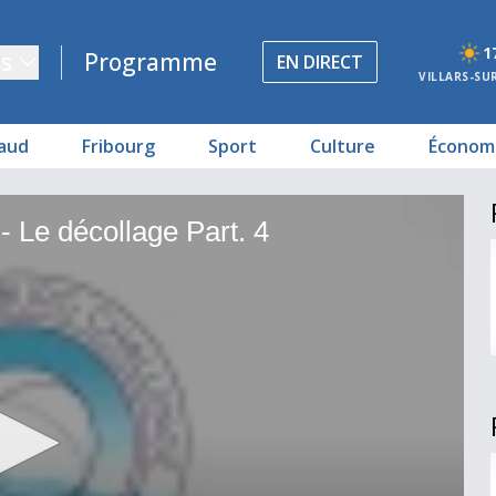
1
s
Programme
EN DIRECT
VILLARS-SU
aud
Fribourg
Sport
Culture
Économ
4
Gladbeck. Part. 4
- Le décollage Part. 4