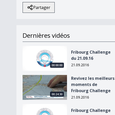
Partager
Dernières vidéos
Fribourg Challenge du 21.09.16
Fribourg Challenge
du 21.09.16
21.09.2016
00:00:00
Revivez les meilleurs moments de Fribourg Chal
Revivez les meilleurs
moments de
Fribourg Challenge
00:24:30
21.09.2016
Fribourg Challenge du 20.09.16
Fribourg Challenge