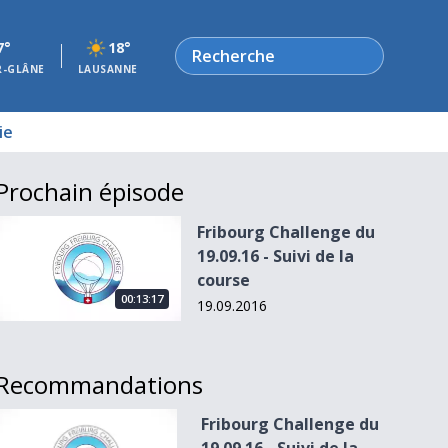
Rechercher
7°
18°
R-GLÂNE
LAUSANNE
ie
Prochain épisode
Fribourg Challenge du 19.09.16 - Suivi de la course
Fribourg Challenge du
19.09.16 - Suivi de la
course
00:13:17
19.09.2016
Recommandations
Fribourg Challenge du 19.09.16 - Suivi de la course
Fribourg Challenge du