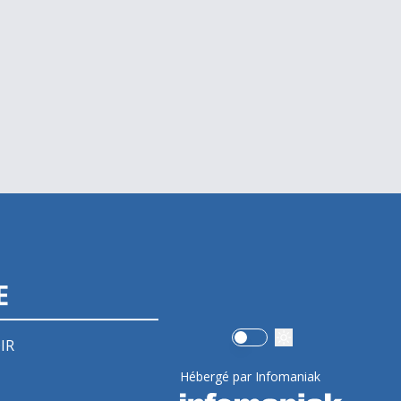
E
Use setting
IR
Hébergé par Infomaniak