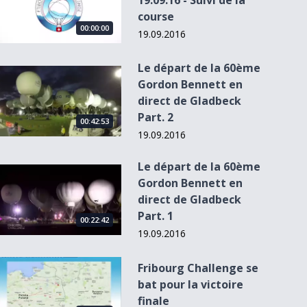
19.09.16 - Suivi de la
course
00:00:00
19.09.2016
Le départ de la 60ème
Le départ de la 60ème Gordon Bennett en direct de Gladbeck 
Gordon Bennett en
direct de Gladbeck
Part. 2
00:42:53
19.09.2016
Le départ de la 60ème
Le départ de la 60ème Gordon Bennett en direct de Gladbeck 
Gordon Bennett en
direct de Gladbeck
Part. 1
00:22:42
19.09.2016
Fribourg Challenge se bat pour la victoire finale
Fribourg Challenge se
bat pour la victoire
finale