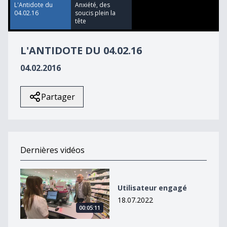
23
L'Antidote du
Anxiété, des
seconds
04.02.16
soucis plein la
tête
L'ANTIDOTE DU 04.02.16
04.02.2016
Partager
Dernières vidéos
Utilisateur engagé
Utilisateur engagé
18.07.2022
00:05:11